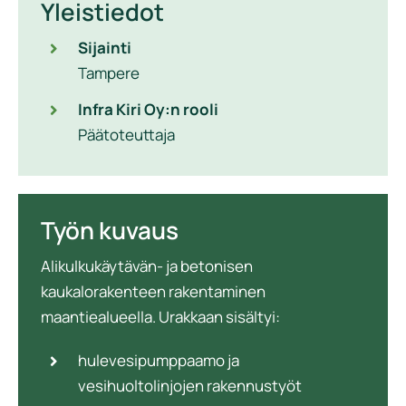
Yleistiedot
Sijainti
Tampere
Infra Kiri Oy:n rooli
Päätoteuttaja
Työn kuvaus
Alikulkukäytävän- ja betonisen
kaukalorakenteen rakentaminen
maantiealueella. Urakkaan sisältyi:
hulevesipumppaamo ja
vesihuoltolinjojen rakennustyöt