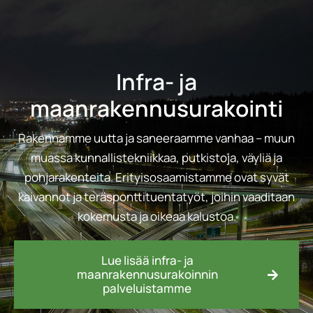
Infra- ja
maanrakennusurakointi
Rakennamme uutta ja saneeraamme vanhaa – muun
muassa kunnallistekniikkaa, putkistoja, väyliä ja
pohjarakenteita. Erityisosaamistamme ovat syvät
kaivannot ja teräsponttituentatyöt, joihin vaaditaan
kokemusta ja oikeaa kalustoa.
Lue lisää infra- ja
maanrakennusurakoinnin
palveluistamme